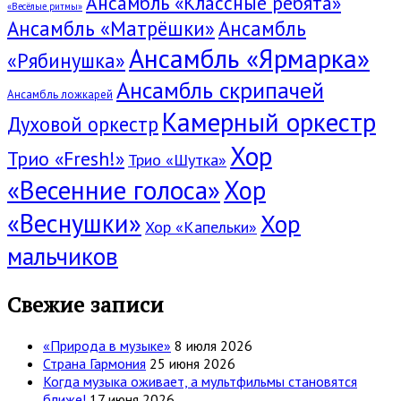
Ансамбль «Классные ребята»
«Весёлые ритмы»
Ансамбль «Матрёшки»
Ансамбль
Ансамбль «Ярмарка»
«Рябинушка»
Ансамбль скрипачей
Ансамбль ложкарей
Камерный оркестр
Духовой оркестр
Хор
Трио «Fresh!»
Трио «Шутка»
«Весенние голоса»
Хор
«Веснушки»
Хор
Хор «Капельки»
мальчиков
Свежие записи
«Природа в музыке»
8 июля 2026
Страна Гармония
25 июня 2026
Когда музыка оживает, а мультфильмы становятся
ближе!
17 июня 2026