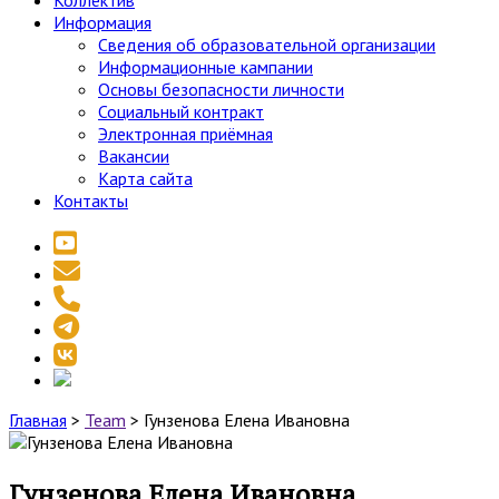
Коллектив
Информация
Сведения об образовательной организации
Информационные кампании
Основы безопасности личности
Социальный контракт
Электронная приёмная
Вакансии
Карта сайта
Контакты
youtube
email
phone
telegram
vk
social_icon_custom_1
Главная
>
Team
>
Гунзенова Елена Ивановна
Гунзенова Елена Ивановна