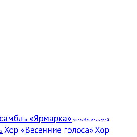
самбль «Ярмарка»
Ансамбль ложкарей
Хор «Весенние голоса»
Хор
»