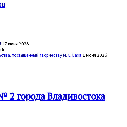
ов
!
17 июня 2026
26
тва, посвящённый творчеству И. С. Баха
1 июня 2026
№ 2 города Владивостока