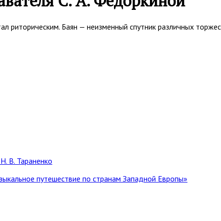
авателя С. А. Федоркиной
тал риторическим. Баян — неизменный спутник различных торжес
Н. В. Тараненко
зыкальное путешествие по странам Западной Европы»