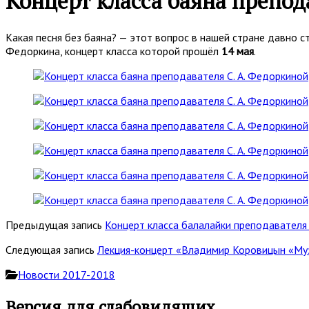
Концерт класса баяна препод
Какая песня без баяна? — этот вопрос в нашей стране давно с
Федоркина, концерт класса которой прошёл
14 мая
.
Предыдущая запись
Концерт класса балалайки преподавателя 
Следующая запись
Лекция-концерт «Владимир Коровицын «Му
Новости 2017-2018
Основная
Версия для слабовидящих