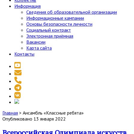
Коллектив
Информация
Сведения об образовательной организации
Информационные кампании
Основы безопасности личности
Социальный контракт
Электронная приёмная
Вакансии
Карта сайта
Контакты
youtube
email
phone
telegram
vk
social_icon_custom_1
Главная
>
Ансамбль «Классные ребята»
Метка:
Опубликовано 13 января 2022
Всероссийская Олимпиада искусств