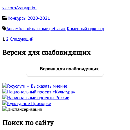
vk.com/zaryaprim
Конкурсы 2020-2021
Ансамбль «Классные ребята»
Камерный оркестр
Пагинация
1
2
Следующий
записей
Основная
Версия для слабовидящих
боковая
панель
Версия для слабовидящих
Поиск по сайту