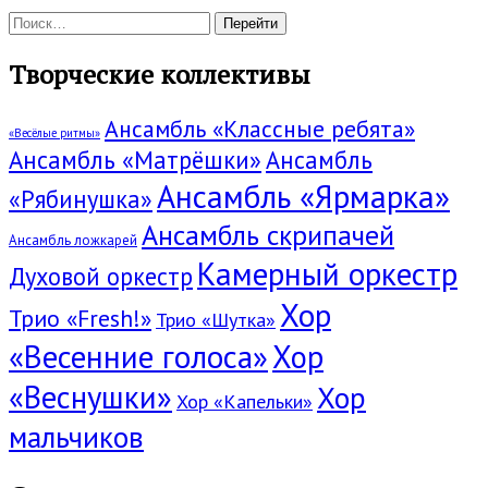
Поиск:
Творческие коллективы
Ансамбль «Классные ребята»
«Весёлые ритмы»
Ансамбль «Матрёшки»
Ансамбль
Ансамбль «Ярмарка»
«Рябинушка»
Ансамбль скрипачей
Ансамбль ложкарей
Камерный оркестр
Духовой оркестр
Хор
Трио «Fresh!»
Трио «Шутка»
«Весенние голоса»
Хор
«Веснушки»
Хор
Хор «Капельки»
мальчиков