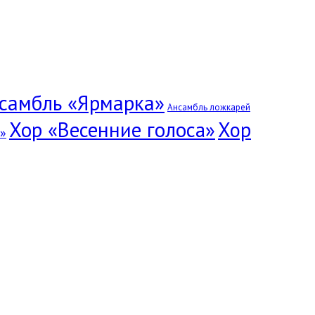
самбль «Ярмарка»
Ансамбль ложкарей
Хор «Весенние голоса»
Хор
»