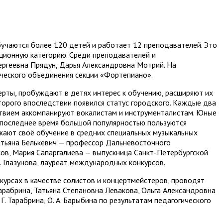
учаются более 120 детей и работает 12 преподавателей. Это
ционную категорию. Среди преподавателей и
ергеевна Прядун, Дарья Александровна Мотрий. На
ического объединения секции «Фортепиано».
ерты, пробуждают в детях интерес к обучению, расширяют их
орого впоследствии появился статус городского. Каждые два
ьствием аккомпанируют вокалистам и инструменталистам. Юные
В последнее время большой популярностью пользуются
лжают своё обучение в средних специальных музыкальных
Татьяна Белькевич — профессор Дальневосточного
сов, Мария Сапаргалиева — выпускница Санкт-Петербургской
 Глазунова, лауреат международных конкурсов.
курсах в качестве солистов и концертмейстеров, проводят
арабрина, Татьяна Степановна Левакова, Ольга Александровна
Г. Тарабрина, О. А. Барыбина по результатам педагогического