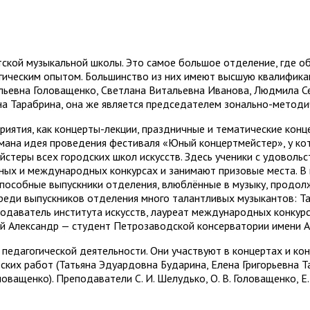
кой музыкальной школы. Это самое большое отделение, где об
гическим опытом. Большинство из них имеют высшую квалифика
льевна Головащенко, Светлана Витальевна Иванова, Людмила С
на Тарабрина, она же является председателем зонально-метод
иятия, как концерты-лекции, праздничные и тематические конц
мана идея проведения фестиваля «Юный концертмейстер», у кот
йстеры всех городских школ искусств. Здесь ученики с удовол
льных и международных конкурсах и занимают призовые места. 
 способные выпускники отделения, влюблённые в музыку, продо
 Среди выпускников отделения много талантливых музыкантов: 
подаватель института искусств, лауреат международных конкур
й Александр — студент Петрозаводской консерватории имени А.
педагогической деятельности. Они участвуют в концертах и кон
ских работ (Татьяна Эдуардовна Бударина, Елена Григорьевна Т
ащенко). Преподаватели С. И. Шелудько, О. В. Головащенко, Е. 