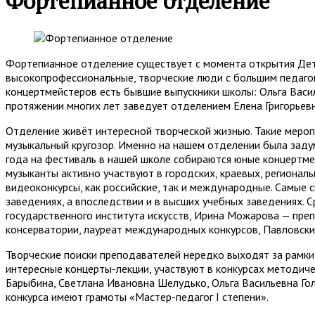
Фортепианное отделение
Фортепианное отделение существует с момента открытия Детс
высокопрофессиональные, творческие люди с большим педаго
концертмейстеров есть бывшие выпускники школы: Ольга Васи
протяжении многих лет заведует отделением Елена Григорьев
Отделение живёт интересной творческой жизнью. Такие меропр
музыкальный кругозор. Именно на нашем отделении была заду
года на фестиваль в нашей школе собираются юные концертме
музыканты активно участвуют в городских, краевых, региона
видеоконкурсы, как российские, так и международные. Самые
заведениях, а впоследствии и в высших учебных заведениях.
государственного института искусств, Ирина Можарова — пре
консерватории, лауреат международных конкурсов, Павловски
Творческие поиски преподавателей нередко выходят за рамки 
интересные концерты-лекции, участвуют в конкурсах методиче
Барыбина, Светлана Ивановна Шелудько, Ольга Васильевна Голов
конкурса имеют грамоты «Мастер-педагог I степени».