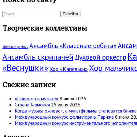
Поиск:
Творческие коллективы
Ансам
Ансамбль «Классные ребята»
«Весёлые ритмы»
Ка
Ансамбль скрипачей
Духовой оркестр
«Веснушки»
Хор мальчик
Хор «Капельки»
Свежие записи
«Природа в музыке»
8 июля 2026
Страна Гармония
25 июня 2026
Когда музыка оживает, а мультфильмы становятся ближе
Международный конкурс фольклора в Париже
6 июня 20
Международный конкурс инструментального исполнительс