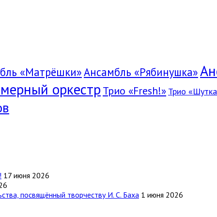
Ан
бль «Матрёшки»
Ансамбль «Рябинушка»
мерный оркестр
Трио «Fresh!»
Трио «Шутка
ов
!
17 июня 2026
26
тва, посвящённый творчеству И. С. Баха
1 июня 2026