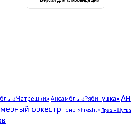
Версия для слабовидящих
Ан
бль «Матрёшки»
Ансамбль «Рябинушка»
мерный оркестр
Трио «Fresh!»
Трио «Шутка
ов