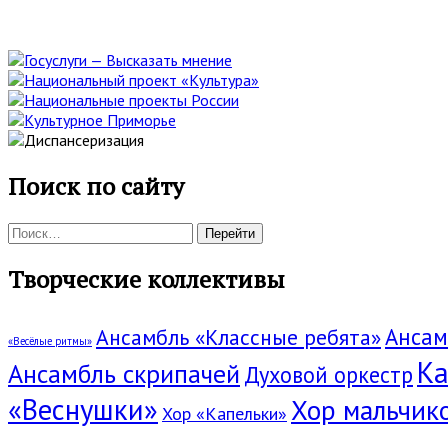
панель
Поиск по сайту
Поиск:
Творческие коллективы
Ансам
Ансамбль «Классные ребята»
«Весёлые ритмы»
Ка
Ансамбль скрипачей
Духовой оркестр
«Веснушки»
Хор мальчик
Хор «Капельки»