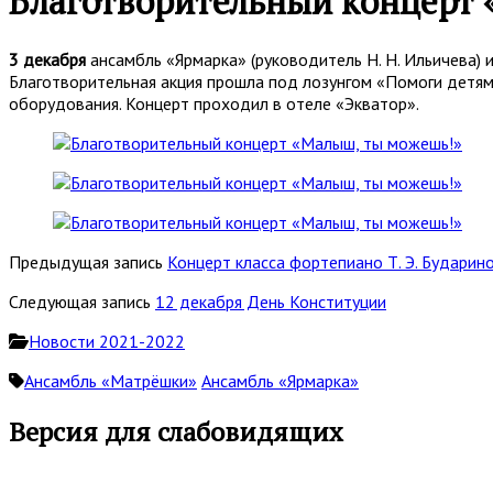
Благотворительный концерт
3 декабря
ансамбль «Ярмарка» (руководитель Н. Н. Ильичева) 
Благотворительная акция прошла под лозунгом «Помоги детям
оборудования. Концерт проходил в отеле «Экватор».
Предыдущая запись
Концерт класса фортепиано Т. Э. Бударин
Следующая запись
12 декабря День Конституции
Новости 2021-2022
Ансамбль «Матрёшки»
Ансамбль «Ярмарка»
Основная
Версия для слабовидящих
боковая