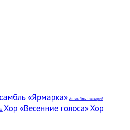
самбль «Ярмарка»
Ансамбль ложкарей
Хор «Весенние голоса»
Хор
»