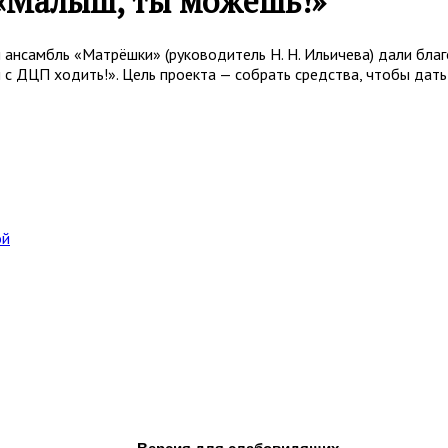
 «Малыш, ты можешь!»
и ансамбль «Матрёшки» (руководитель Н. Н. Ильичева) дали бл
 с ДЦП ходить!». Цель проекта — собрать средства, чтобы да
ой