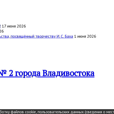
!
17 июня 2026
26
тва, посвящённый творчеству И. С. Баха
1 июня 2026
№ 2 города Владивостока
отку файлов cookie, пользовательских данных (сведения о мест