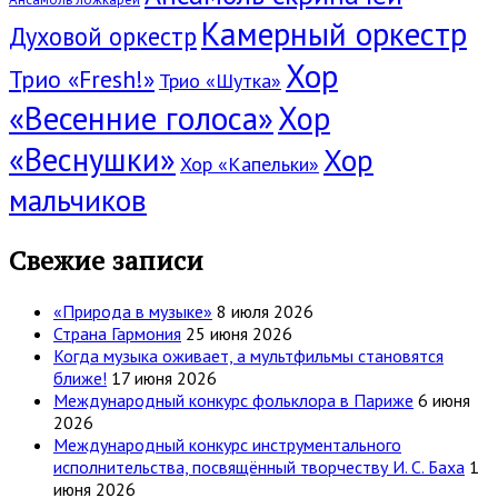
Камерный оркестр
Духовой оркестр
Хор
Трио «Fresh!»
Трио «Шутка»
«Весенние голоса»
Хор
«Веснушки»
Хор
Хор «Капельки»
мальчиков
Свежие записи
«Природа в музыке»
8 июля 2026
Страна Гармония
25 июня 2026
Когда музыка оживает, а мультфильмы становятся
ближе!
17 июня 2026
Международный конкурс фольклора в Париже
6 июня
2026
Международный конкурс инструментального
исполнительства, посвящённый творчеству И. С. Баха
1
июня 2026