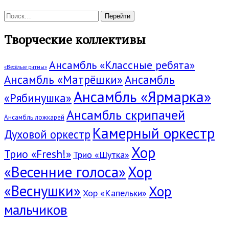
Поиск:
Творческие коллективы
Ансамбль «Классные ребята»
«Весёлые ритмы»
Ансамбль «Матрёшки»
Ансамбль
Ансамбль «Ярмарка»
«Рябинушка»
Ансамбль скрипачей
Ансамбль ложкарей
Камерный оркестр
Духовой оркестр
Хор
Трио «Fresh!»
Трио «Шутка»
«Весенние голоса»
Хор
«Веснушки»
Хор
Хор «Капельки»
мальчиков