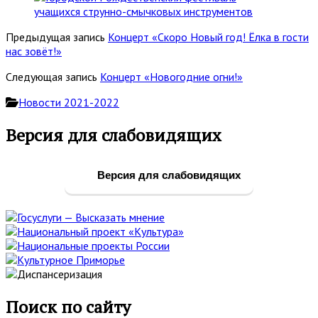
Предыдущая запись
Концерт «Скоро Новый год! Ёлка в гости
нас зовёт!»
Следующая запись
Концерт «Новогодние огни!»
Новости 2021-2022
Основная
Версия для слабовидящих
боковая
панель
Версия для слабовидящих
Поиск по сайту