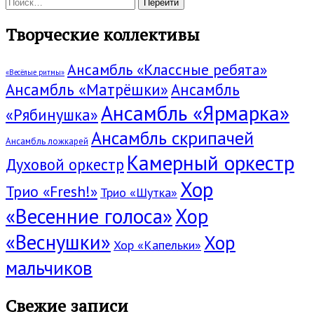
Поиск:
Творческие коллективы
Ансамбль «Классные ребята»
«Весёлые ритмы»
Ансамбль «Матрёшки»
Ансамбль
Ансамбль «Ярмарка»
«Рябинушка»
Ансамбль скрипачей
Ансамбль ложкарей
Камерный оркестр
Духовой оркестр
Хор
Трио «Fresh!»
Трио «Шутка»
«Весенние голоса»
Хор
«Веснушки»
Хор
Хор «Капельки»
мальчиков
Свежие записи