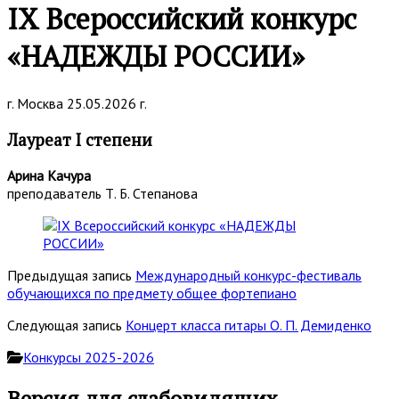
IX Всероссийский конкурс
«НАДЕЖДЫ РОССИИ»
г. Москва 25.05.2026 г.
Лауреат I степени
Арина Качура
преподаватель Т. Б. Степанова
Предыдущая запись
Международный конкурс-фестиваль
обучающихся по предмету общее фортепиано
Следующая запись
Концерт класса гитары О. П. Демиденко
Конкурсы 2025-2026
Основная
Версия для слабовидящих