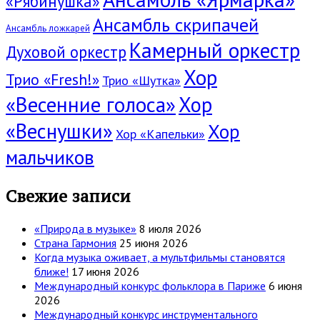
«Рябинушка»
Ансамбль скрипачей
Ансамбль ложкарей
Камерный оркестр
Духовой оркестр
Хор
Трио «Fresh!»
Трио «Шутка»
«Весенние голоса»
Хор
«Веснушки»
Хор
Хор «Капельки»
мальчиков
Свежие записи
«Природа в музыке»
8 июля 2026
Страна Гармония
25 июня 2026
Когда музыка оживает, а мультфильмы становятся
ближе!
17 июня 2026
Международный конкурс фольклора в Париже
6 июня
2026
Международный конкурс инструментального