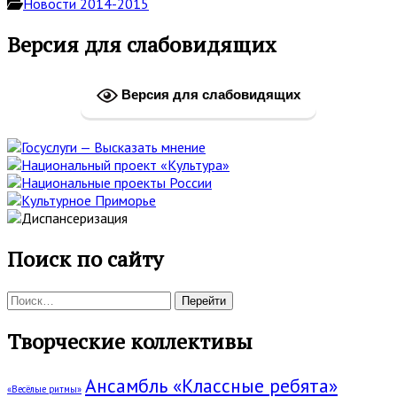
Новости 2014-2015
Основная
Версия для слабовидящих
боковая
панель
Версия для слабовидящих
Поиск по сайту
Поиск:
Творческие коллективы
Ансамбль «Классные ребята»
«Весёлые ритмы»