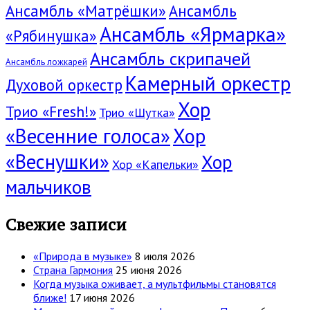
Ансамбль «Матрёшки»
Ансамбль
Ансамбль «Ярмарка»
«Рябинушка»
Ансамбль скрипачей
Ансамбль ложкарей
Камерный оркестр
Духовой оркестр
Хор
Трио «Fresh!»
Трио «Шутка»
«Весенние голоса»
Хор
«Веснушки»
Хор
Хор «Капельки»
мальчиков
Свежие записи
«Природа в музыке»
8 июля 2026
Страна Гармония
25 июня 2026
Когда музыка оживает, а мультфильмы становятся
ближе!
17 июня 2026