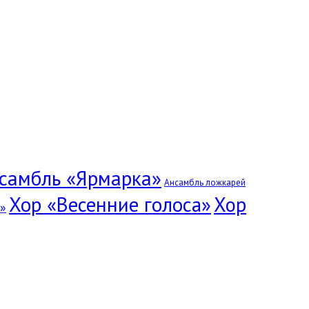
самбль «Ярмарка»
Ансамбль ложкарей
Хор «Весенние голоса»
Хор
»