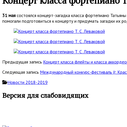
Концерт класса фортепиано Т
31 мая
состоялся концерт-загадка класса фортепиано Татьяны 
помогали подготовиться к концерту и придумать загадки их ро
Предыдущая запись
Концерт класса флейты и класса аккордео
Следующая запись
Международный конкурс-фестиваль (г. Крас
Новости 2018-2019
Основная
Версия для слабовидящих
боковая
панель