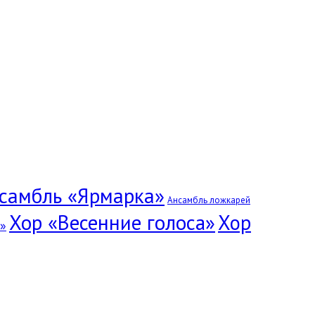
самбль «Ярмарка»
Ансамбль ложкарей
Хор «Весенние голоса»
Хор
»