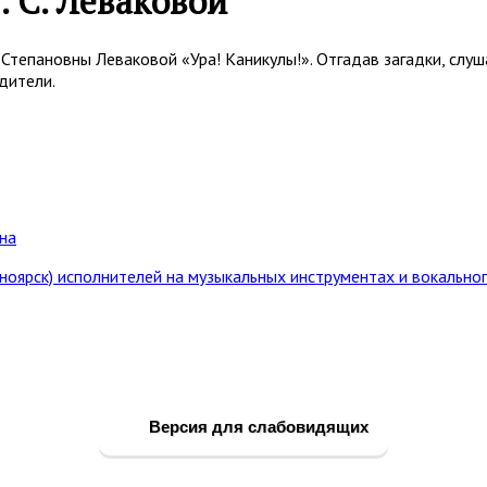
. С. Леваковой
Степановны Леваковой «Ура! Каникулы!». Отгадав загадки, слу
дители.
на
ноярск) исполнителей на музыкальных инструментах и вокальног
Версия для слабовидящих