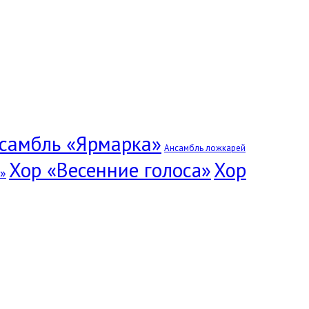
самбль «Ярмарка»
Ансамбль ложкарей
Хор «Весенние голоса»
Хор
»