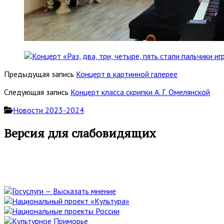
Предыдущая запись
Концерт в картинной галерее
Следующая запись
Концерт класса скрипки А. Г. Омелянской
Новости 2023-2024
Основная
Версия для слабовидящих
боковая
панель