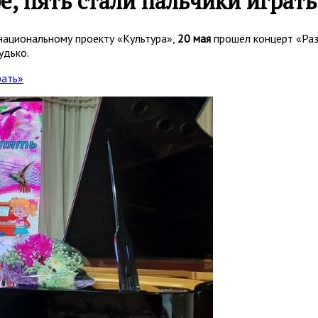
ре, пять стали пальчики играть
национальному проекту «Культура»,
20 мая
прошёл концерт «Раз,
удько.