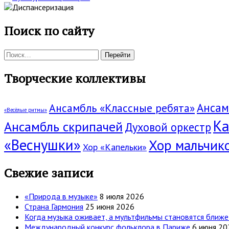
Поиск по сайту
Поиск:
Творческие коллективы
Ансам
Ансамбль «Классные ребята»
«Весёлые ритмы»
Ка
Ансамбль скрипачей
Духовой оркестр
«Веснушки»
Хор мальчик
Хор «Капельки»
Свежие записи
«Природа в музыке»
8 июля 2026
Страна Гармония
25 июня 2026
Когда музыка оживает, а мультфильмы становятся ближе
Международный конкурс фольклора в Париже
6 июня 20