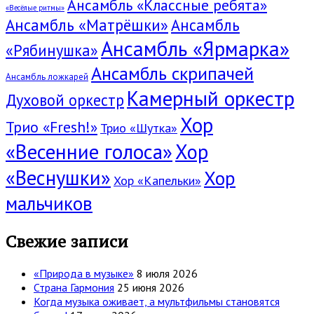
Ансамбль «Классные ребята»
«Весёлые ритмы»
Ансамбль «Матрёшки»
Ансамбль
Ансамбль «Ярмарка»
«Рябинушка»
Ансамбль скрипачей
Ансамбль ложкарей
Камерный оркестр
Духовой оркестр
Хор
Трио «Fresh!»
Трио «Шутка»
«Весенние голоса»
Хор
«Веснушки»
Хор
Хор «Капельки»
мальчиков
Свежие записи
«Природа в музыке»
8 июля 2026
Страна Гармония
25 июня 2026
Когда музыка оживает, а мультфильмы становятся