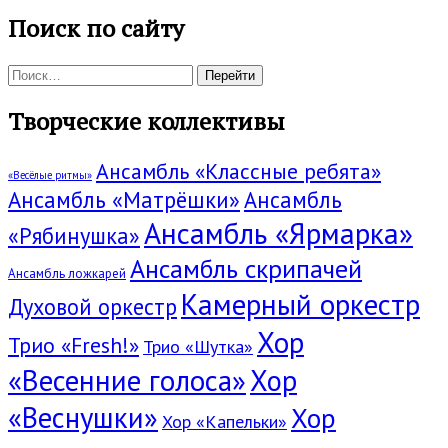
Поиск по сайту
Поиск:
Творческие коллективы
Ансамбль «Классные ребята»
«Весёлые ритмы»
Ансамбль «Матрёшки»
Ансамбль
Ансамбль «Ярмарка»
«Рябинушка»
Ансамбль скрипачей
Ансамбль ложкарей
Камерный оркестр
Духовой оркестр
Хор
Трио «Fresh!»
Трио «Шутка»
«Весенние голоса»
Хор
«Веснушки»
Хор
Хор «Капельки»