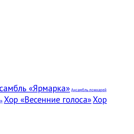
самбль «Ярмарка»
Ансамбль ложкарей
Хор «Весенние голоса»
Хор
»