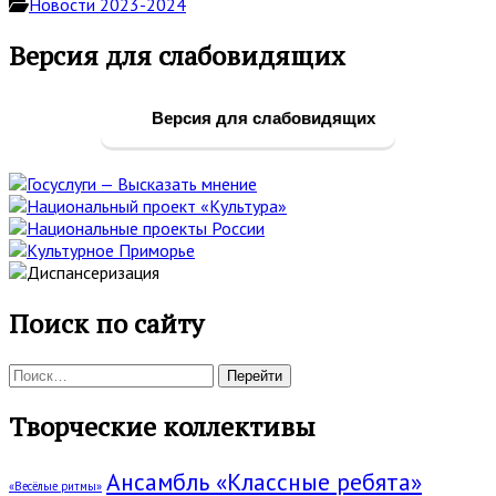
Новости 2023-2024
Основная
Версия для слабовидящих
боковая
панель
Версия для слабовидящих
Поиск по сайту
Поиск:
Творческие коллективы
Ансамбль «Классные ребята»
«Весёлые ритмы»