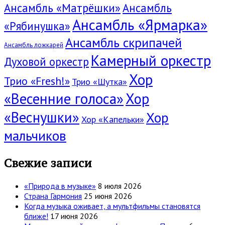
Ансамбль «Матрёшки»
Ансамбль
Ансамбль «Ярмарка»
«Рябинушка»
Ансамбль скрипачей
Ансамбль ложкарей
Камерный оркестр
Духовой оркестр
Хор
Трио «Fresh!»
Трио «Шутка»
«Весенние голоса»
Хор
«Веснушки»
Хор
Хор «Капельки»
мальчиков
Свежие записи
«Природа в музыке»
8 июля 2026
Страна Гармония
25 июня 2026
Когда музыка оживает, а мультфильмы становятся
ближе!
17 июня 2026