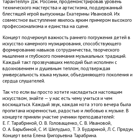
тарантеллу» Дж. Россини, продемонстрировав уровень
технического мастерства и артистизма, поддержанный
блестящей игрой выпускницы Екатерины Ивановой. Их
совместное выступление явилось ярким примером высокого
профессионализма и единства на сцене.
Концерт подчеркнул важность раннего погружения детей в
искусство камерного музицирования, способствующего
формированию навыков сотрудничества, творческого
мышления и глубокого понимания музыкальных традиций.
Каждый такт прозвучавших мелодий был исполнен с
вдохновением и душевным теплом, подтверждая
универсальность языка музыки, объединяющего поколения и
сердца слушателей.
Так что если вы просто хотите насладиться настоящим
искусством, знайте — у нас есть чему учиться и чем
восхищаться. Каждый звук, каждая нота этого вечера была
пропитана искренностью, радостью и любовью к музыке. В
концерте приняли участие ученики преподавателей:
Е. Г. Тарабриной, О. В. Головащенко, С. В. Ивановой,
О. А. Барыбиной, С. И. Шелудько, Т. Э. Будариной, Л. С. Прядун.
Концерт вела Елена Григорьевна Тарабрина.