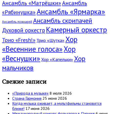
Ансамбль «Матрёшки»
Ансамбль
Ансамбль «Ярмарка»
«Рябинушка»
Ансамбль скрипачей
Ансамбль ложкарей
Камерный оркестр
Духовой оркестр
Хор
Трио «Fresh!»
Трио «Шутка»
«Весенние голоса»
Хор
«Веснушки»
Хор
Хор «Капельки»
мальчиков
Свежие записи
«Природа в музыке»
8 июля 2026
Страна Гармония
25 июня 2026
Когда музыка оживает, а мультфильмы становятся
ближе!
17 июня 2026
Международный конкурс фольклора в Париже
6 июня