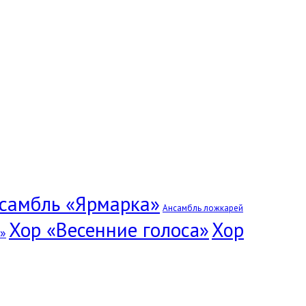
самбль «Ярмарка»
Ансамбль ложкарей
Хор «Весенние голоса»
Хор
»