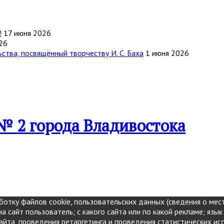
!
17 июня 2026
26
тва, посвящённый творчеству И. С. Баха
1 июня 2026
№ 2 города Владивостока
отку файлов cookie, пользовательских данных (сведения о мест
а сайт пользователь; с какого сайта или по какой рекламе; язык
айта, проведения ретаргетинга и проведения статистических ис