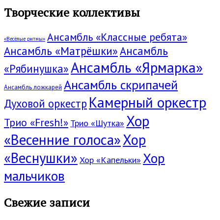
Творческие коллективы
Ансамбль «Классные ребята»
«Весёлые ритмы»
Ансамбль «Матрёшки»
Ансамбль
Ансамбль «Ярмарка»
«Рябинушка»
Ансамбль скрипачей
Ансамбль ложкарей
Камерный оркестр
Духовой оркестр
Хор
Трио «Fresh!»
Трио «Шутка»
«Весенние голоса»
Хор
«Веснушки»
Хор
Хор «Капельки»
мальчиков
Свежие записи