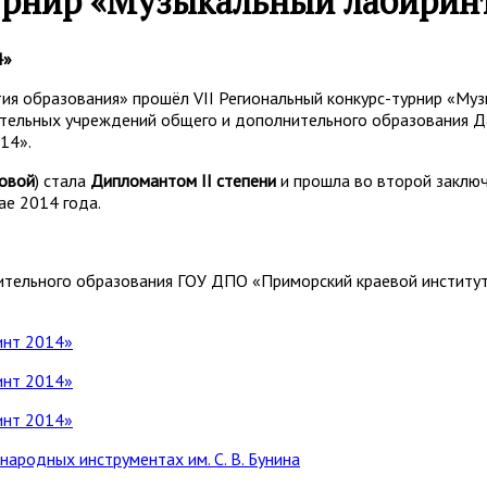
урнир «Музыкальный лабиринт
4»
я образования» прошёл VII Региональный конкурс-турнир «Музы
тельных учреждений общего и дополнительного образования Да
14».
новой
) стала
Дипломантом II степени
и прошла во второй заключ
ае 2014 года.
нительного образования ГОУ ДПО «Приморский краевой институ
народных инструментах им. С. В. Бунина