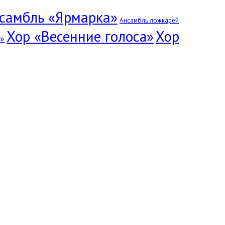
самбль «Ярмарка»
Ансамбль ложкарей
Хор «Весенние голоса»
Хор
»