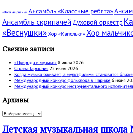
Ансам
Ансамбль «Классные ребята»
«Весёлые ритмы»
Ка
Ансамбль скрипачей
Духовой оркестр
«Веснушки»
Хор мальчик
Хор «Капельки»
Свежие записи
«Природа в музыке»
8 июля 2026
Страна Гармония
25 июня 2026
Когда музыка оживает, а мультфильмы становятся ближе
Международный конкурс фольклора в Париже
6 июня 20
Международный конкурс инструментального исполнительс
Архивы
Архивы
Детская музыкальная школа 