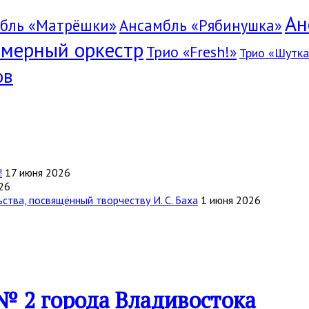
Ан
бль «Матрёшки»
Ансамбль «Рябинушка»
мерный оркестр
Трио «Fresh!»
Трио «Шутка
ов
!
17 июня 2026
26
тва, посвящённый творчеству И. С. Баха
1 июня 2026
№ 2 города Владивостока