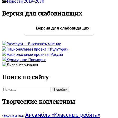
Новости 2019-2020
Основная
Версия для слабовидящих
боковая
панель
Версия для слабовидящих
Поиск по сайту
Поиск:
Творческие коллективы
Ансамбль «Классные ребята»
«Весёлые ритмы»