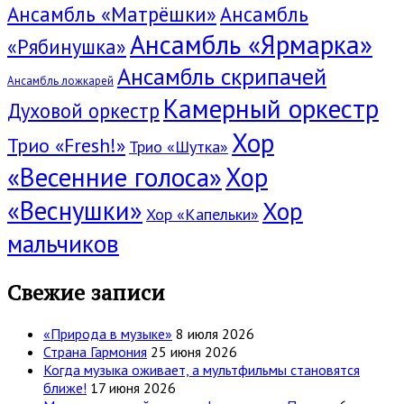
Ансамбль «Матрёшки»
Ансамбль
Ансамбль «Ярмарка»
«Рябинушка»
Ансамбль скрипачей
Ансамбль ложкарей
Камерный оркестр
Духовой оркестр
Хор
Трио «Fresh!»
Трио «Шутка»
«Весенние голоса»
Хор
«Веснушки»
Хор
Хор «Капельки»
мальчиков
Свежие записи
«Природа в музыке»
8 июля 2026
Страна Гармония
25 июня 2026
Когда музыка оживает, а мультфильмы становятся
ближе!
17 июня 2026