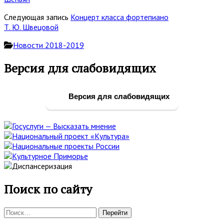
Следующая запись
Концерт класса фортепиано
Т. Ю. Швецовой
Новости 2018-2019
Основная
Версия для слабовидящих
боковая
панель
Версия для слабовидящих
Поиск по сайту
Поиск: