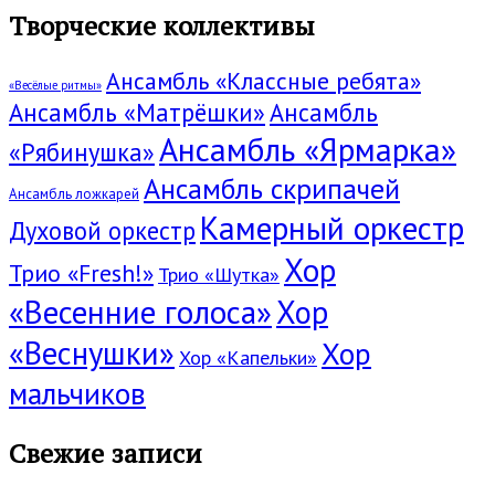
Творческие коллективы
Ансамбль «Классные ребята»
«Весёлые ритмы»
Ансамбль «Матрёшки»
Ансамбль
Ансамбль «Ярмарка»
«Рябинушка»
Ансамбль скрипачей
Ансамбль ложкарей
Камерный оркестр
Духовой оркестр
Хор
Трио «Fresh!»
Трио «Шутка»
«Весенние голоса»
Хор
«Веснушки»
Хор
Хор «Капельки»
мальчиков
Свежие записи