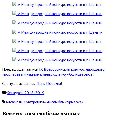
Предыдущая запись
IX Всероссийский конкурс народного
творчества и национальных культур «Солнцеворот»
Следующая запись
День Победы!
Конкурсы 2018-2019
Ансамбль «Матрёшки»
Ансамбль «Ярмарка»
Основная
Версия для слабовидящих