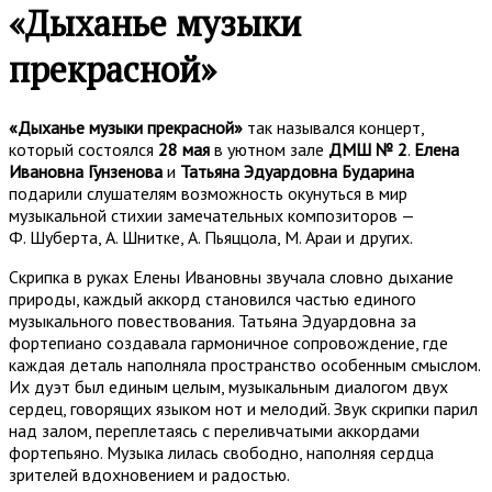
«Дыханье музыки
прекрасной»
«Дыханье музыки прекрасной»
так назывался концерт,
который состоялся
28 мая
в уютном зале
ДМШ № 2
.
Елена
Ивановна Гунзенова
и
Татьяна Эдуардовна Бударина
подарили слушателям возможность окунуться в мир
музыкальной стихии замечательных композиторов —
Ф. Шуберта, А. Шнитке, А. Пьяццола, М. Араи и других.
Скрипка в руках Елены Ивановны звучала словно дыхание
природы, каждый аккорд становился частью единого
музыкального повествования. Татьяна Эдуардовна за
фортепиано создавала гармоничное сопровождение, где
каждая деталь наполняла пространство особенным смыслом.
Их дуэт был единым целым, музыкальным диалогом двух
сердец, говорящих языком нот и мелодий. Звук скрипки парил
над залом, переплетаясь с переливчатыми аккордами
фортепьяно. Музыка лилась свободно, наполняя сердца
зрителей вдохновением и радостью.